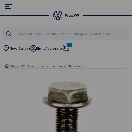
0
Nova Serrana
Entre/registre-se
/
Peças VW
/
Componentes de Fixação
/
Parafusos