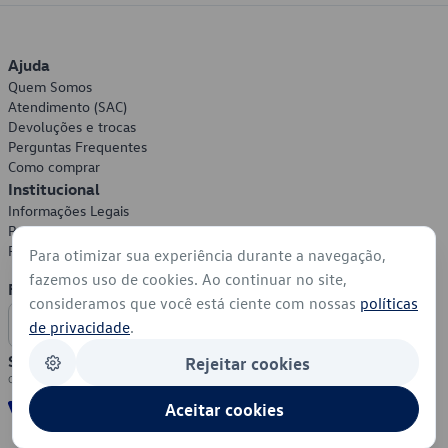
Ajuda
Quem Somos
Atendimento (SAC)
Devoluções e trocas
Perguntas Frequentes
Como comprar
Institucional
Informações Legais
Política de Privacidade
Política de Cookies
Para otimizar sua experiência durante a navegação,
fazemos uso de cookies. Ao continuar no site,
Formas de Pagamento
consideramos que você está ciente com nossas
políticas
de privacidade
.
Segurança
Rejeitar cookies
Aceitar cookies