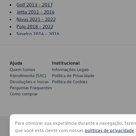
Golf 2013 - 2017
Jetta 2011 - 2014
Nivus 2021 - 2022
Polo 2018 - 2022
Saveiro 2014 - 2016
SpaceFox 2015 - 2019
T-Cross 2020 - 2022
Up! 2014 - 2017
Ajuda
Virtus 2018 - 2022
Institucional
Quem Somos
Informações Legais
Voyage 2017 - 2022
Atendimento (SAC)
Política de Privacidade
Devoluções e trocas
Política de Cookies
Perguntas Frequentes
Como comprar
Para otimizar sua experiência durante a navegação, faze
© 2026 - Volkswagen do Brasil - Todos os direitos reservados
que você está ciente com nossas
políticas de privacidade
.