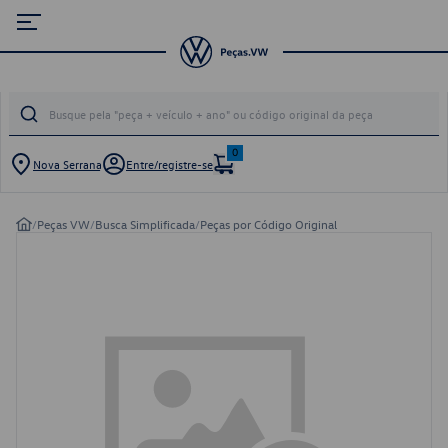
0
Nova Serrana
Entre/registre-se
/
Peças VW
/
Busca Simplificada
/
Peças por Código Original