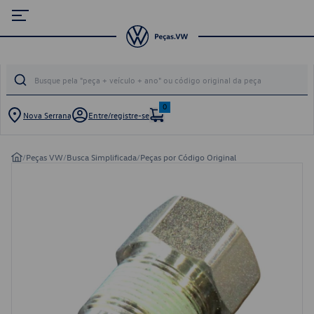
0
Nova Serrana
Entre/registre-se
/
Peças VW
/
Busca Simplificada
/
Peças por Código Original