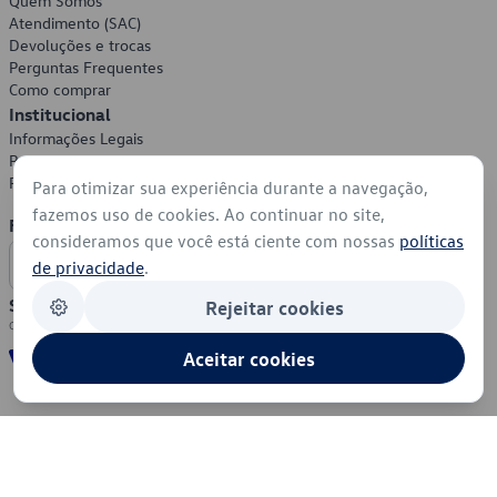
Quem Somos
Atendimento (SAC)
Devoluções e trocas
Perguntas Frequentes
Como comprar
Institucional
Informações Legais
Política de Privacidade
Política de Cookies
Para otimizar sua experiência durante a navegação,
fazemos uso de cookies. Ao continuar no site,
Formas de Pagamento
consideramos que você está ciente com nossas
políticas
de privacidade
.
Segurança
Rejeitar cookies
Aceitar cookies
© 2026 - Volkswagen do Brasil - Todos os direitos reservados