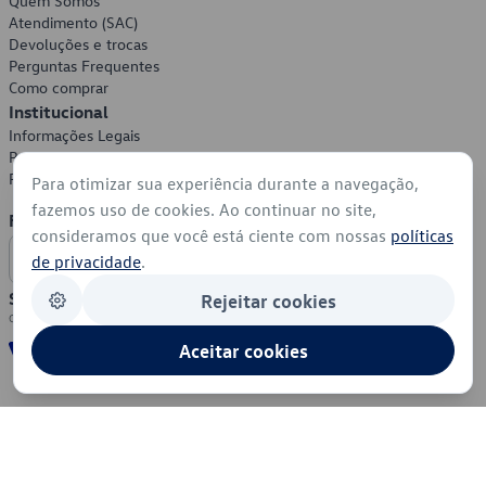
Quem Somos
Atendimento (SAC)
Devoluções e trocas
Perguntas Frequentes
Como comprar
Institucional
Informações Legais
Política de Privacidade
Política de Cookies
Para otimizar sua experiência durante a navegação,
fazemos uso de cookies. Ao continuar no site,
Formas de Pagamento
consideramos que você está ciente com nossas
políticas
de privacidade
.
Segurança
Rejeitar cookies
Aceitar cookies
© 2026 - Volkswagen do Brasil - Todos os direitos reservados