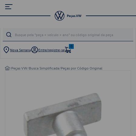
0
Nova Serrana
Entre/registre-se
/
Peças VW
/
Busca Simplificada
/
Peças por Código Original