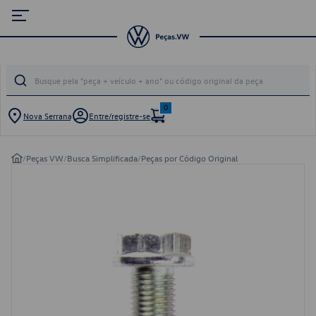
0
Nova Serrana
Entre/registre-se
/
Peças VW
/
Busca Simplificada
/
Peças por Código Original