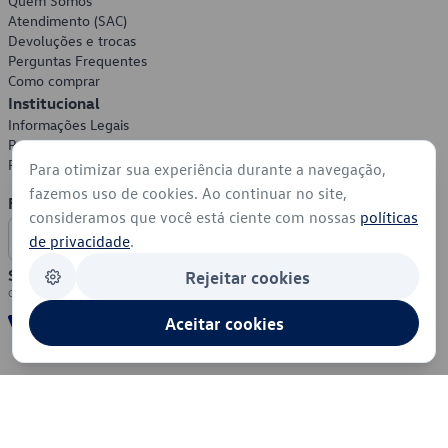
Quem Somos
Atendimento (SAC)
Devoluções e trocas
Perguntas Frequentes
Como comprar
Institucional
Informações Legais
Política de Privacidade
Política de Cookies
Para otimizar sua experiência durante a navegação,
fazemos uso de cookies. Ao continuar no site,
Formas de Pagamento
consideramos que você está ciente com nossas
políticas
de privacidade
.
Segurança
Rejeitar cookies
Aceitar cookies
© 2026 - Volkswagen do Brasil - Todos os direitos reservados