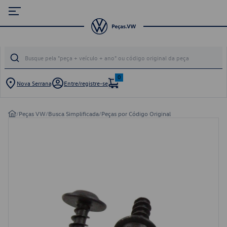
0
Nova Serrana
Entre/registre-se
/
Peças VW
/
Busca Simplificada
/
Peças por Código Original