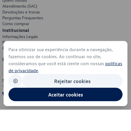
Quem Somos
Atendimento (SAC)
Devoluções e trocas
Perguntas Frequentes
Como comprar
Institucional
Informações Legais
Política de Privacidade
Política de Cookies
Para otimizar sua experiência durante a navegação,
fazemos uso de cookies. Ao continuar no site,
Formas de Pagamento
consideramos que você está ciente com nossas
políticas
de privacidade
.
Segurança
Rejeitar cookies
Aceitar cookies
© 2026 - Volkswagen do Brasil - Todos os direitos reservados