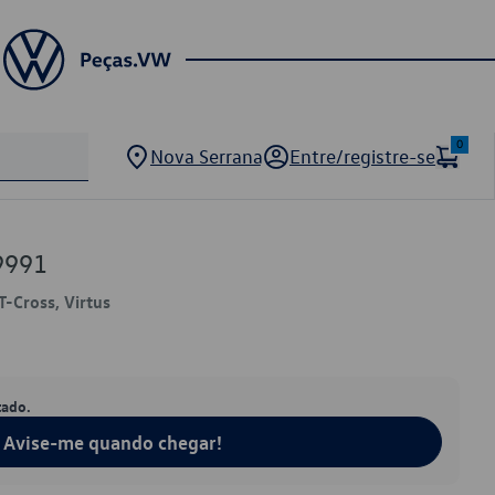
0
Nova Serrana
Entre/registre-se
9991
T-Cross, Virtus
tado.
Avise-me quando chegar!