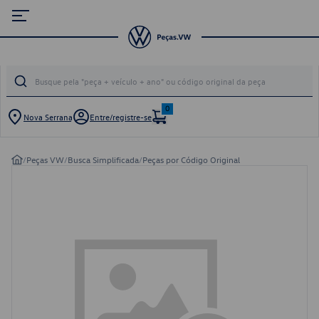
0
Nova Serrana
Entre/registre-se
/
Peças VW
/
Busca Simplificada
/
Peças por Código Original