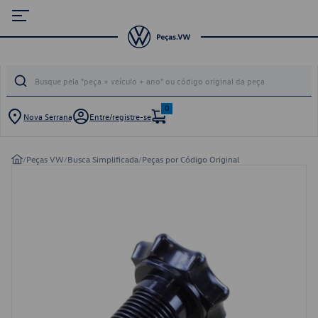
0
Nova Serrana
Entre/registre-se
/
Peças VW
/
Busca Simplificada
/
Peças por Código Original