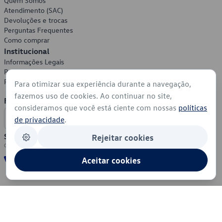
Quem Somos
Atendimento (SAC)
Devoluções e trocas
Perguntas Frequentes
Como comprar
Institucional
Informações Legais
Política de Privacidade
Política de Cookies
Para otimizar sua experiência durante a navegação,
fazemos uso de cookies. Ao continuar no site,
Formas de Pagamento
consideramos que você está ciente com nossas
políticas
de privacidade
.
Segurança
Rejeitar cookies
Aceitar cookies
© 2026 - Volkswagen do Brasil - Todos os direitos reservados