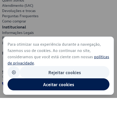
Quem Somos
Atendimento (SAC)
Devoluções e trocas
Perguntas Frequentes
Como comprar
Institucional
Informações Legais
Política de Privacidade
Política de Cookies
Para otimizar sua experiência durante a navegação,
fazemos uso de cookies. Ao continuar no site,
Formas de Pagamento
consideramos que você está ciente com nossas
políticas
de privacidade
.
Segurança
Rejeitar cookies
Aceitar cookies
© 2026 - Volkswagen do Brasil - Todos os direitos reservados