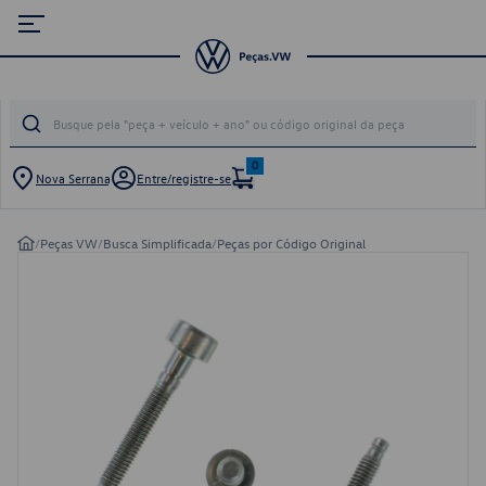
0
Nova Serrana
Entre/registre-se
/
Peças VW
/
Busca Simplificada
/
Peças por Código Original