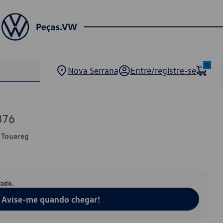
0
Nova Serrana
Entre/registre-se
876
, Touareg
tado.
Avise-me quando chegar!