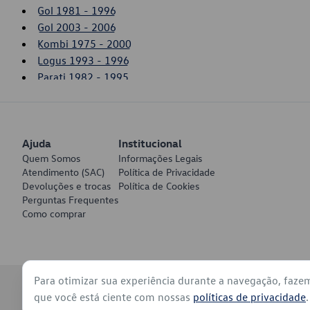
Gol 1981 - 1996
Gol 2003 - 2006
Kombi 1975 - 2000
Logus 1993 - 1996
Parati 1982 - 1995
Parati 1996 - 2002
Pointer 1993 - 1996
Polo 1997 - 2000
Ajuda
Santana 1984 - 2006
Institucional
Quem Somos
Informações Legais
Saveiro 1981 - 1996
Atendimento (SAC)
Política de Privacidade
Saveiro 2003 - 2006
Devoluções e trocas
Política de Cookies
Voyage 1982 - 1995
Perguntas Frequentes
Como comprar
Para otimizar sua experiência durante a navegação, faze
© 2026 - Volkswagen do Brasil - Todos os direitos reservados
que você está ciente com nossas
políticas de privacidade
.