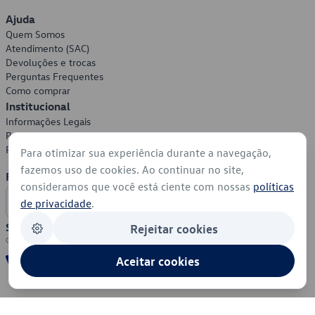
Ajuda
Quem Somos
Atendimento (SAC)
Devoluções e trocas
Perguntas Frequentes
Como comprar
Institucional
Informações Legais
Política de Privacidade
Política de Cookies
Para otimizar sua experiência durante a navegação,
fazemos uso de cookies. Ao continuar no site,
Formas de Pagamento
consideramos que você está ciente com nossas
políticas
de privacidade
.
Segurança
Rejeitar cookies
Aceitar cookies