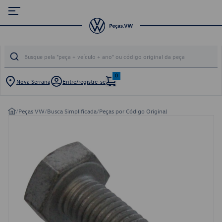
0
Nova Serrana
Entre/registre-se
/
Peças VW
/
Busca Simplificada
/
Peças por Código Original