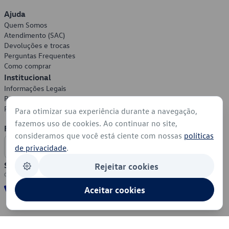
Ajuda
Quem Somos
Atendimento (SAC)
Devoluções e trocas
Perguntas Frequentes
Como comprar
Institucional
Informações Legais
Política de Privacidade
Política de Cookies
Para otimizar sua experiência durante a navegação,
fazemos uso de cookies. Ao continuar no site,
Formas de Pagamento
consideramos que você está ciente com nossas
políticas
de privacidade
.
Segurança
Rejeitar cookies
Aceitar cookies