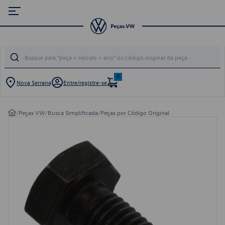
0
Nova Serrana
Entre/registre-se
/
Peças VW
/
Busca Simplificada
/
Peças por Código Original