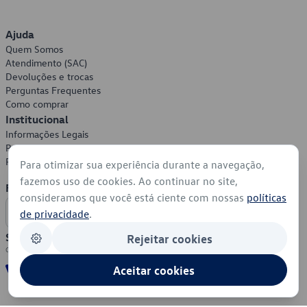
Ajuda
Quem Somos
Atendimento (SAC)
Devoluções e trocas
Perguntas Frequentes
Como comprar
Institucional
Informações Legais
Política de Privacidade
Política de Cookies
Para otimizar sua experiência durante a navegação,
fazemos uso de cookies. Ao continuar no site,
Formas de Pagamento
consideramos que você está ciente com nossas
políticas
de privacidade
.
Segurança
Rejeitar cookies
Aceitar cookies