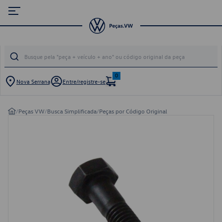
0
Nova Serrana
Entre/registre-se
/
Peças VW
/
Busca Simplificada
/
Peças por Código Original