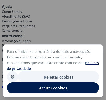
Ajuda
Quem Somos
Atendimento (SAC)
Devoluções e trocas
Perguntas Frequentes
Como comprar
Institucional
Informações Legais
Política de Privacidade
Política de Cookies
Para otimizar sua experiência durante a navegação,
fazemos uso de cookies. Ao continuar no site,
Formas de Pagamento
consideramos que você está ciente com nossas
políticas
de privacidade
.
Segurança
Rejeitar cookies
Aceitar cookies