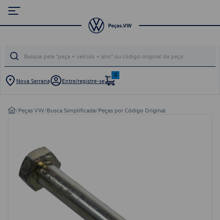
0
Nova Serrana
Entre/registre-se
/
Peças VW
/
Busca Simplificada
/
Peças por Código Original