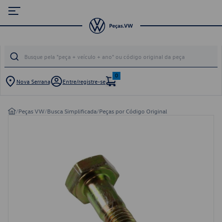
0
Nova Serrana
Entre/registre-se
/
Peças VW
/
Busca Simplificada
/
Peças por Código Original