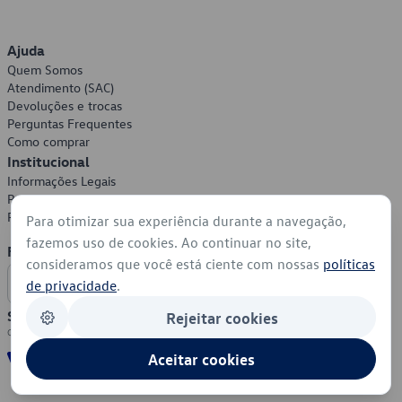
Ajuda
Quem Somos
Atendimento (SAC)
Devoluções e trocas
Perguntas Frequentes
Como comprar
Institucional
Informações Legais
Política de Privacidade
Política de Cookies
Para otimizar sua experiência durante a navegação,
fazemos uso de cookies. Ao continuar no site,
Formas de Pagamento
consideramos que você está ciente com nossas
políticas
de privacidade
.
Segurança
Rejeitar cookies
Aceitar cookies