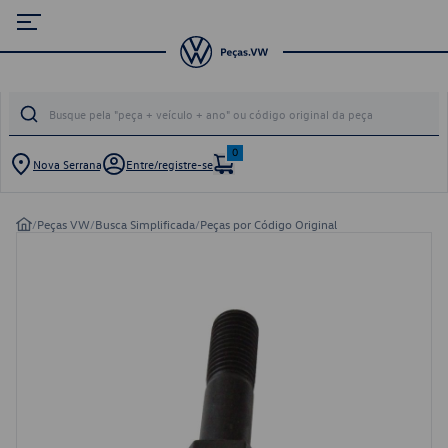
0
Nova Serrana
Entre/registre-se
/
Peças VW
/
Busca Simplificada
/
Peças por Código Original