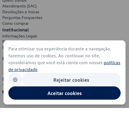
Quem Somos
Atendimento (SAC)
Devoluções e trocas
Perguntas Frequentes
Como comprar
Institucional
Informações Legais
Política de Privacidade
Política de Cookies
Para otimizar sua experiência durante a navegação,
fazemos uso de cookies. Ao continuar no site,
Formas de Pagamento
consideramos que você está ciente com nossas
políticas
de privacidade
.
Segurança
Rejeitar cookies
Aceitar cookies
© 2026 - Volkswagen do Brasil - Todos os direitos reservados