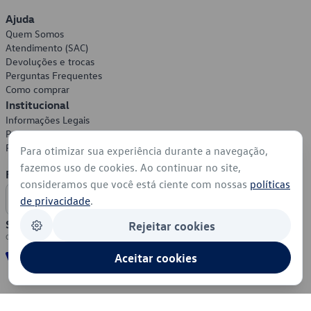
Ajuda
Quem Somos
Atendimento (SAC)
Devoluções e trocas
Perguntas Frequentes
Como comprar
Institucional
Informações Legais
Política de Privacidade
Política de Cookies
Para otimizar sua experiência durante a navegação,
fazemos uso de cookies. Ao continuar no site,
Formas de Pagamento
consideramos que você está ciente com nossas
políticas
de privacidade
.
Segurança
Rejeitar cookies
Aceitar cookies