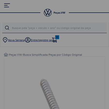
0
Nova Serrana
Entre/registre-se
/
Peças VW
/
Busca Simplificada
/
Peças por Código Original