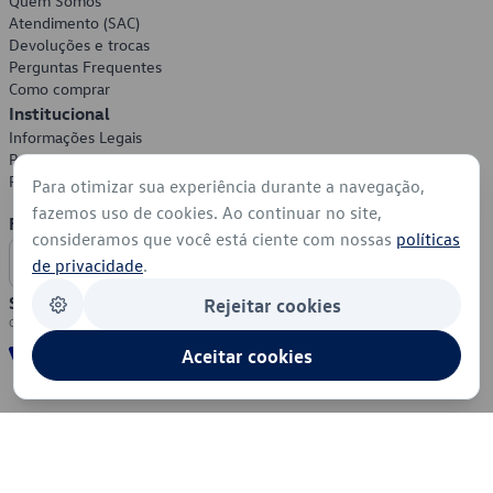
Quem Somos
Atendimento (SAC)
Devoluções e trocas
Perguntas Frequentes
Como comprar
Institucional
Informações Legais
Política de Privacidade
Política de Cookies
Para otimizar sua experiência durante a navegação,
fazemos uso de cookies. Ao continuar no site,
Formas de Pagamento
consideramos que você está ciente com nossas
políticas
de privacidade
.
Segurança
Rejeitar cookies
Aceitar cookies
© 2026 - Volkswagen do Brasil - Todos os direitos reservados