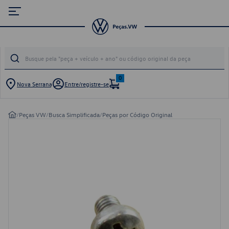
0
Nova Serrana
Entre/registre-se
/
Peças VW
/
Busca Simplificada
/
Peças por Código Original