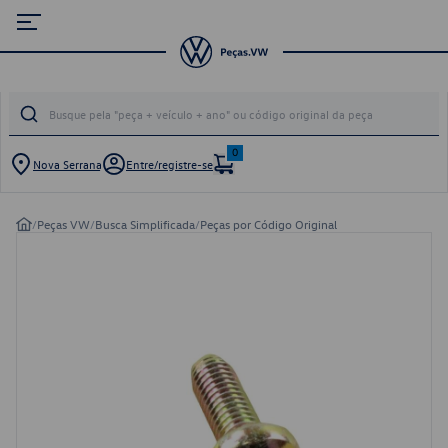
0
Nova Serrana
Entre/registre-se
/
Peças VW
/
Busca Simplificada
/
Peças por Código Original