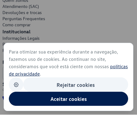
Quem Somos
Atendimento (SAC)
Devoluções e trocas
Perguntas Frequentes
Como comprar
Institucional
Informações Legais
Política de Privacidade
Política de Cookies
Para otimizar sua experiência durante a navegação,
fazemos uso de cookies. Ao continuar no site,
Formas de Pagamento
consideramos que você está ciente com nossas
políticas
de privacidade
.
Segurança
Rejeitar cookies
Aceitar cookies
© 2026 - Volkswagen do Brasil - Todos os direitos reservados