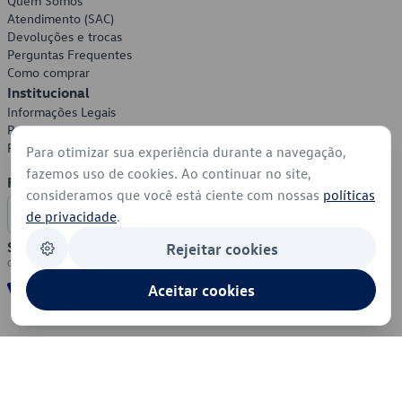
Quem Somos
Atendimento (SAC)
Devoluções e trocas
Perguntas Frequentes
Como comprar
Institucional
Informações Legais
Política de Privacidade
Política de Cookies
Para otimizar sua experiência durante a navegação,
fazemos uso de cookies. Ao continuar no site,
Formas de Pagamento
consideramos que você está ciente com nossas
políticas
de privacidade
.
Segurança
Rejeitar cookies
Aceitar cookies
© 2026 - Volkswagen do Brasil - Todos os direitos reservados