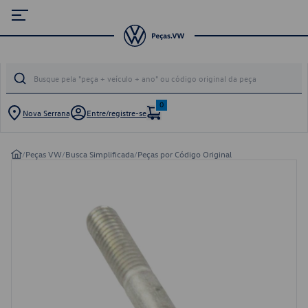
0
Nova Serrana
Entre/registre-se
/
Peças VW
/
Busca Simplificada
/
Peças por Código Original