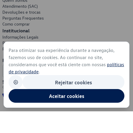
Quem Somos
Atendimento (SAC)
Devoluções e trocas
Perguntas Frequentes
Como comprar
Institucional
Informações Legais
Política de Privacidade
Política de Cookies
Para otimizar sua experiência durante a navegação,
fazemos uso de cookies. Ao continuar no site,
Formas de Pagamento
consideramos que você está ciente com nossas
políticas
de privacidade
.
Segurança
Rejeitar cookies
Aceitar cookies
© 2026 - Volkswagen do Brasil - Todos os direitos reservados