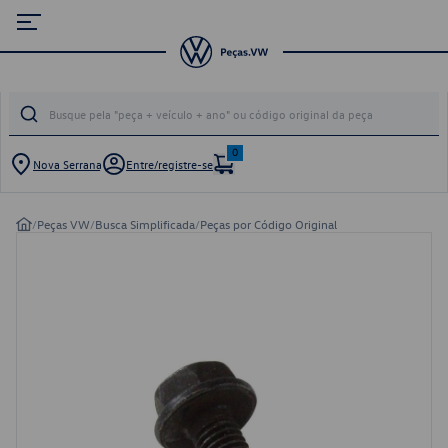
0
Nova Serrana
Entre/registre-se
/
Peças VW
/
Busca Simplificada
/
Peças por Código Original