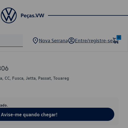
0
Nova Serrana
Entre/registre-se
306
, CC, Fusca, Jetta, Passat, Touareg
tado.
Avise-me quando chegar!