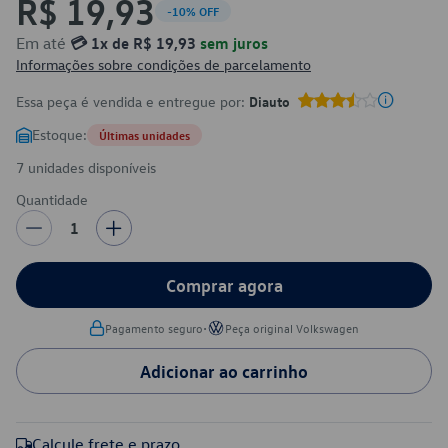
R$ 19,93
-10% OFF
Em até
💳 1x de R$ 19,93
sem juros
Informações sobre condições de parcelamento
Essa peça é vendida e entregue por:
Diauto
Estoque:
Últimas unidades
7 unidades disponíveis
Quantidade
1
Comprar agora
•
Pagamento seguro
Peça original Volkswagen
Adicionar ao carrinho
Calcule frete e prazo