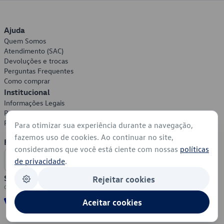
Ajuda
Quem Somos
Atendimento (SAC)
Devoluções e trocas
Perguntas Frequentes
Como comprar
Institucional
Informações Legais
Política de Privacidade
Política de Cookies
Para otimizar sua experiência durante a navegação,
fazemos uso de cookies. Ao continuar no site,
Formas de Pagamento
consideramos que você está ciente com nossas
políticas
de privacidade
.
Segurança
Rejeitar cookies
Aceitar cookies