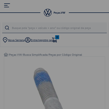
0
Nova Serrana
Entre/registre-se
/
Peças VW
/
Busca Simplificada
/
Peças por Código Original