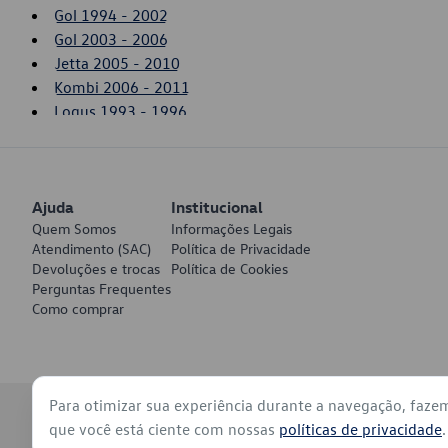
Gol 1994 - 2002
Gol 2003 - 2006
Jetta 2005 - 2010
Kombi 2006 - 2011
Logus 1993 - 1996
Parati 1996 - 2002
Passat 2006 - 2007
Pointer 1993 - 1996
Ajuda
Saveiro 1994 - 2002
Institucional
Quem Somos
Informações Legais
Saveiro 2003 - 2006
Atendimento (SAC)
Política de Privacidade
Devoluções e trocas
Política de Cookies
Perguntas Frequentes
Como comprar
Para otimizar sua experiência durante a navegação, faze
© 2026 - Volkswagen do Brasil - Todos os direitos reservados
que você está ciente com nossas
políticas de privacidade
.