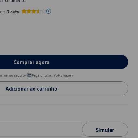
 parcelamento
por:
Diauto
Comprar agora
•
gamento seguro
Peça original Volkswagen
Adicionar ao carrinho
Simular