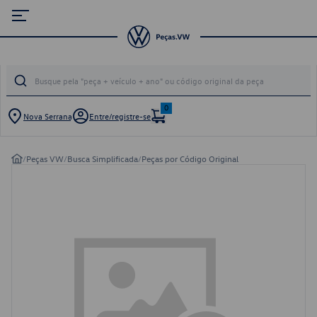
0
Nova Serrana
Entre/registre-se
/
Peças VW
/
Busca Simplificada
/
Peças por Código Original