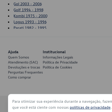
Gol 2003 - 2006
Golf 1994 - 1998
Kombi 1975 - 2000
Logus 1993 - 1996
Parati 1982 - 1995
Parati 1996 - 2002
Passat 1995 - 1997
Pointer 1993 - 1996
Ajuda
Polo 1997 - 2000
Institucional
Quem Somos
Informações Legais
Santana 1984 - 2006
Atendimento (SAC)
Política de Privacidade
Saveiro 1981 - 1996
Devoluções e trocas
Política de Cookies
Saveiro 2003 - 2006
Perguntas Frequentes
Voyage 1982 - 1995
Como comprar
Para otimizar sua experiência durante a navegação, faze
© 2026 - Volkswagen do Brasil - Todos os direitos reservados
que você está ciente com nossas
políticas de privacidade
.