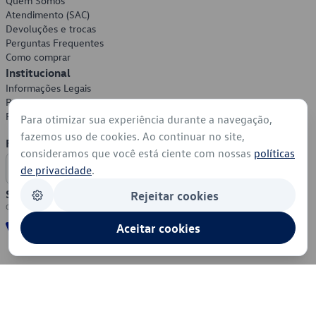
Quem Somos
Atendimento (SAC)
Devoluções e trocas
Perguntas Frequentes
Como comprar
Institucional
Informações Legais
Política de Privacidade
Política de Cookies
Para otimizar sua experiência durante a navegação,
fazemos uso de cookies. Ao continuar no site,
Formas de Pagamento
consideramos que você está ciente com nossas
políticas
de privacidade
.
Segurança
Rejeitar cookies
Aceitar cookies
© 2026 - Volkswagen do Brasil - Todos os direitos reservados