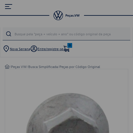
0
Nova Serrana
Entre/registre-se
/
Peças VW
/
Busca Simplificada
/
Peças por Código Original