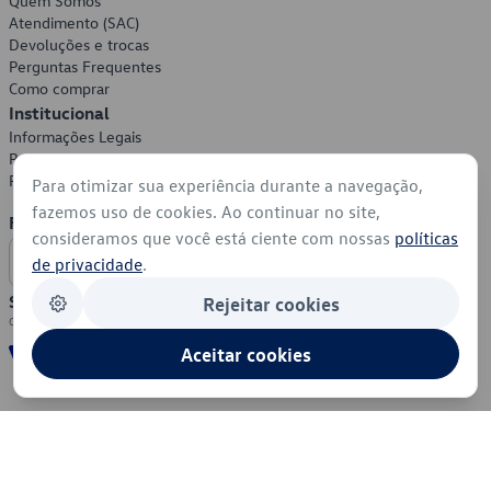
Quem Somos
Atendimento (SAC)
Devoluções e trocas
Perguntas Frequentes
Como comprar
Institucional
Informações Legais
Política de Privacidade
Política de Cookies
Para otimizar sua experiência durante a navegação,
fazemos uso de cookies. Ao continuar no site,
Formas de Pagamento
consideramos que você está ciente com nossas
políticas
de privacidade
.
Segurança
Rejeitar cookies
Aceitar cookies
© 2026 - Volkswagen do Brasil - Todos os direitos reservados