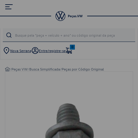
0
Nova Serrana
Entre/registre-se
/
Peças VW
/
Busca Simplificada
/
Peças por Código Original