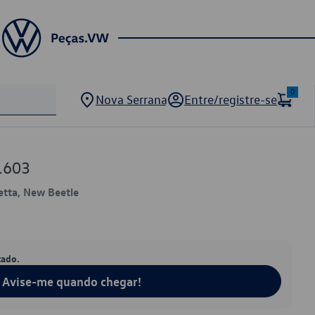
0
Nova Serrana
Entre/registre-se
1603
Jetta, New Beetle
tado.
Avise-me quando chegar!