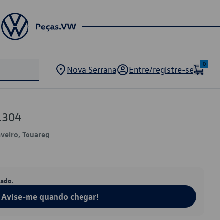
0
Nova Serrana
Entre/registre-se
1304
aveiro, Touareg
tado.
Avise-me quando chegar!