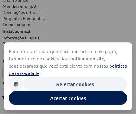
Quem Somos
Atendimento (SAC)
Devoluções e trocas
Perguntas Frequentes
Como comprar
Institucional
Informações Legais
Política de Privacidade
Política de Cookies
Para otimizar sua experiência durante a navegação,
fazemos uso de cookies. Ao continuar no site,
Formas de Pagamento
consideramos que você está ciente com nossas
políticas
de privacidade
.
Segurança
Rejeitar cookies
Aceitar cookies
© 2026 - Volkswagen do Brasil - Todos os direitos reservados