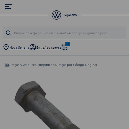
0
Nova Serrana
Entre/registre-se
/
Peças VW
/
Busca Simplificada
/
Peças por Código Original