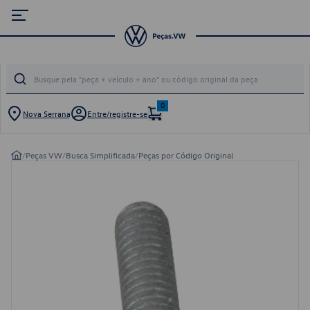
0
Nova Serrana
Entre/registre-se
/
Peças VW
/
Busca Simplificada
/
Peças por Código Original