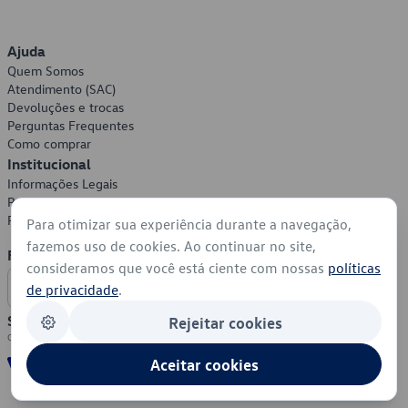
Ajuda
Quem Somos
Atendimento (SAC)
Devoluções e trocas
Perguntas Frequentes
Como comprar
Institucional
Informações Legais
Política de Privacidade
Política de Cookies
Para otimizar sua experiência durante a navegação,
fazemos uso de cookies. Ao continuar no site,
Formas de Pagamento
consideramos que você está ciente com nossas
políticas
de privacidade
.
Segurança
Rejeitar cookies
Aceitar cookies