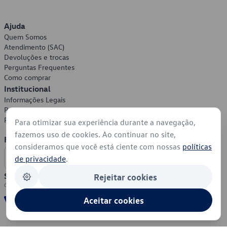
Ajuda
Quem Somos
Atendimento (SAC)
Devoluções e trocas
Perguntas Frequentes
Como comprar
Institucional
Informações Legais
Política de Privacidade
Política de Cookies
Para otimizar sua experiência durante a navegação,
fazemos uso de cookies. Ao continuar no site,
Formas de Pagamento
consideramos que você está ciente com nossas
políticas
de privacidade
.
Segurança
Rejeitar cookies
Aceitar cookies