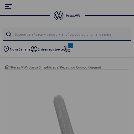
0
Nova Serrana
Entre/registre-se
/
Peças VW
/
Busca Simplificada
/
Peças por Código Original