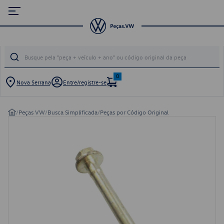
0
Nova Serrana
Entre/registre-se
/
Peças VW
/
Busca Simplificada
/
Peças por Código Original