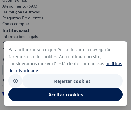
Quem Somos
Atendimento (SAC)
Devoluções e trocas
Perguntas Frequentes
Como comprar
Institucional
Informações Legais
Política de Privacidade
Política de Cookies
Para otimizar sua experiência durante a navegação,
fazemos uso de cookies. Ao continuar no site,
Formas de Pagamento
consideramos que você está ciente com nossas
políticas
de privacidade
.
Segurança
Rejeitar cookies
Aceitar cookies
© 2026 - Volkswagen do Brasil - Todos os direitos reservados