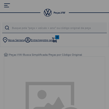
0
Nova Serrana
Entre/registre-se
/
Peças VW
/
Busca Simplificada
/
Peças por Código Original