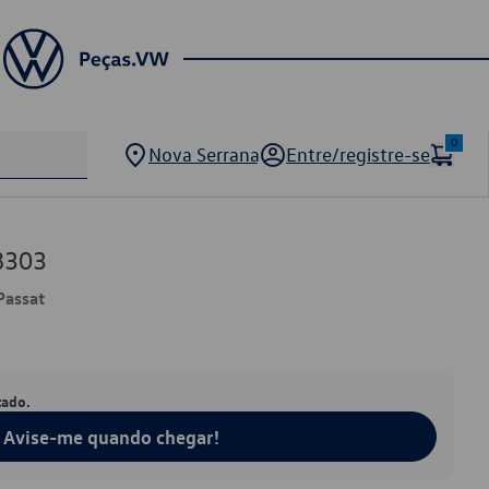
0
Nova Serrana
Entre/registre-se
8303
 Passat
tado.
Avise-me quando chegar!