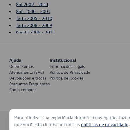
Gol 2009 - 2011
Golf 2000 - 2001
Jetta 2005 - 2010
Jetta 2008 - 2009
Kombi 2006 - 2011
Passat 1995 - 1997
Polo 1997 - 2000
Saveiro 2010 - 2011
Ajuda
SpaceFox 2006 - 2010
Institucional
Quem Somos
Informações Legais
Voyage 2009 - 2011
Atendimento (SAC)
Política de Privacidade
Devoluções e trocas
Política de Cookies
Perguntas Frequentes
Como comprar
Para otimizar sua experiência durante a navegação, faze
© 2026 - Volkswagen do Brasil - Todos os direitos reservados
que você está ciente com nossas
políticas de privacidade
.