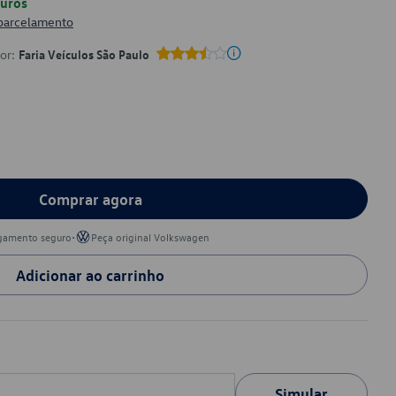
uros
 parcelamento
por:
Faria Veículos São Paulo
Comprar agora
•
gamento seguro
Peça original Volkswagen
Adicionar ao carrinho
Simular