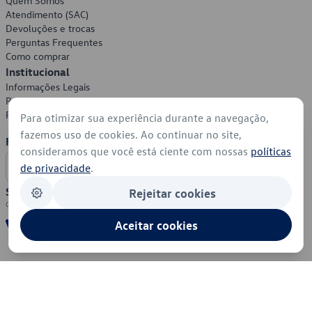
Quem Somos
Atendimento (SAC)
Devoluções e trocas
Perguntas Frequentes
Como comprar
Institucional
Informações Legais
Política de Privacidade
Política de Cookies
Para otimizar sua experiência durante a navegação,
fazemos uso de cookies. Ao continuar no site,
Formas de Pagamento
consideramos que você está ciente com nossas
políticas
de privacidade
.
Segurança
Rejeitar cookies
Aceitar cookies
© 2026 - Volkswagen do Brasil - Todos os direitos reservados