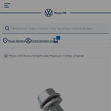
0
Nova Serrana
Entre/registre-se
/
Peças VW
/
Busca Simplificada
/
Peças por Código Original