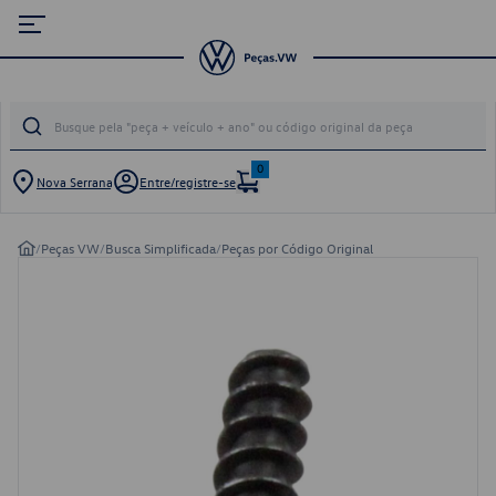
0
Nova Serrana
Entre/registre-se
/
Peças VW
/
Busca Simplificada
/
Peças por Código Original