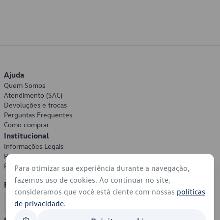
Ajuda
Quem Somos
Atendimento (SAC)
Devoluções e trocas
Perguntas Frequentes
Como comprar
Institucional
Informações Legais
Política de Privacidade
Política de Cookies
Para otimizar sua experiência durante a navegação,
fazemos uso de cookies. Ao continuar no site,
Formas de Pagamento
consideramos que você está ciente com nossas
políticas
de privacidade
.