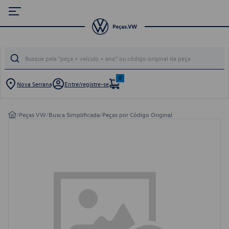
0
Nova Serrana
Entre/registre-se
/
Peças VW
/
Busca Simplificada
/
Peças por Código Original