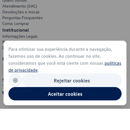
Quem Somos
Atendimento (SAC)
Devoluções e trocas
Perguntas Frequentes
Como comprar
Institucional
Informações Legais
Política de Privacidade
Política de Cookies
Para otimizar sua experiência durante a navegação,
fazemos uso de cookies. Ao continuar no site,
Formas de Pagamento
consideramos que você está ciente com nossas
políticas
de privacidade
.
Segurança
Rejeitar cookies
Aceitar cookies
© 2026 - Volkswagen do Brasil - Todos os direitos reservados