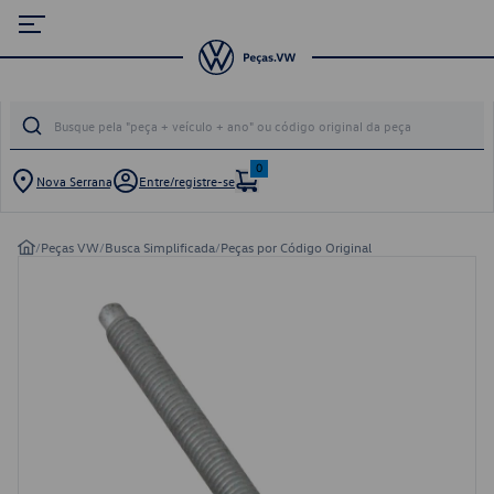
0
Nova Serrana
Entre/registre-se
/
Peças VW
/
Busca Simplificada
/
Peças por Código Original