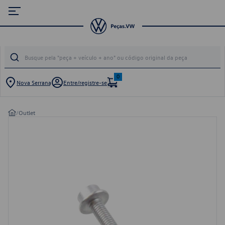
0
Nova Serrana
Entre/registre-se
/
Outlet