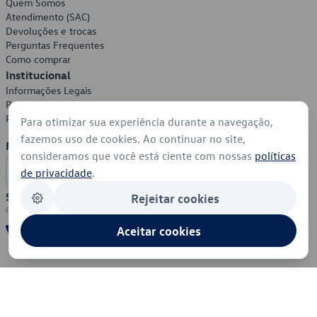
Quem Somos
Atendimento (SAC)
Devoluções e trocas
Perguntas Frequentes
Como comprar
Institucional
Informações Legais
Política de Privacidade
Política de Cookies
Para otimizar sua experiência durante a navegação,
fazemos uso de cookies. Ao continuar no site,
Formas de Pagamento
consideramos que você está ciente com nossas
políticas
de privacidade
.
Segurança
Rejeitar cookies
Aceitar cookies
© 2026 - Volkswagen do Brasil - Todos os direitos reservados