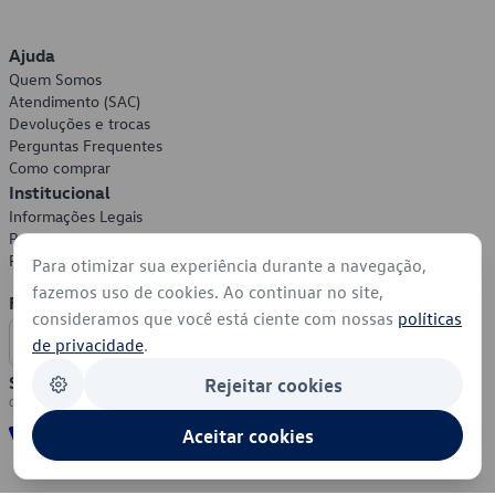
Ajuda
Quem Somos
Atendimento (SAC)
Devoluções e trocas
Perguntas Frequentes
Como comprar
Institucional
Informações Legais
Política de Privacidade
Política de Cookies
Para otimizar sua experiência durante a navegação,
fazemos uso de cookies. Ao continuar no site,
Formas de Pagamento
consideramos que você está ciente com nossas
políticas
de privacidade
.
Segurança
Rejeitar cookies
Aceitar cookies