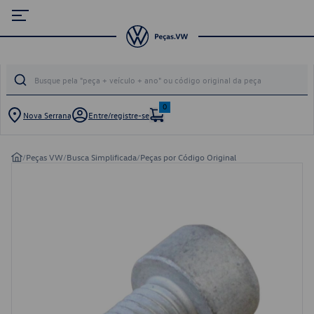
0
Nova Serrana
Entre/registre-se
/
Peças VW
/
Busca Simplificada
/
Peças por Código Original