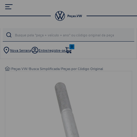
0
Nova Serrana
Entre/registre-se
/
Peças VW
/
Busca Simplificada
/
Peças por Código Original