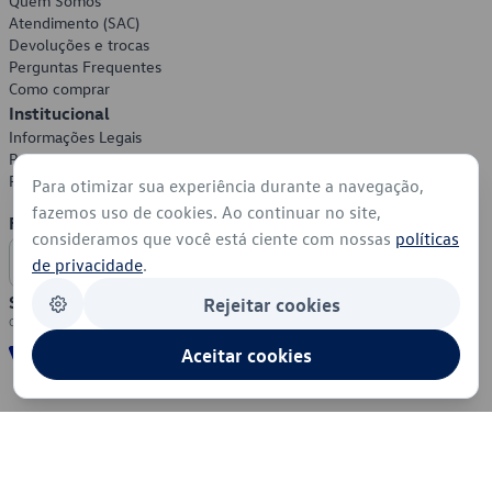
Quem Somos
Atendimento (SAC)
Devoluções e trocas
Perguntas Frequentes
Como comprar
Institucional
Informações Legais
Política de Privacidade
Política de Cookies
Para otimizar sua experiência durante a navegação,
fazemos uso de cookies. Ao continuar no site,
Formas de Pagamento
consideramos que você está ciente com nossas
políticas
de privacidade
.
Segurança
Rejeitar cookies
Aceitar cookies
© 2026 - Volkswagen do Brasil - Todos os direitos reservados