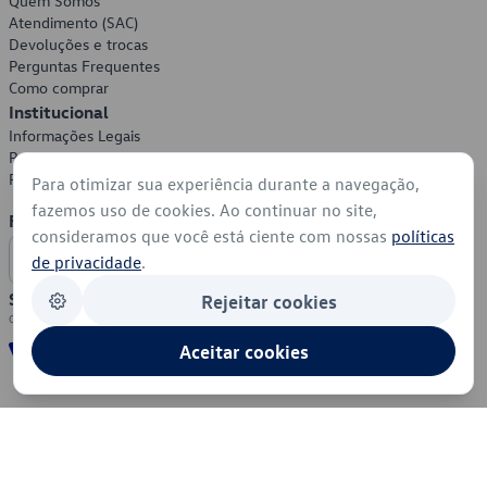
Quem Somos
Atendimento (SAC)
Devoluções e trocas
Perguntas Frequentes
Como comprar
Institucional
Informações Legais
Política de Privacidade
Política de Cookies
Para otimizar sua experiência durante a navegação,
fazemos uso de cookies. Ao continuar no site,
Formas de Pagamento
consideramos que você está ciente com nossas
políticas
de privacidade
.
Segurança
Rejeitar cookies
Aceitar cookies
© 2026 - Volkswagen do Brasil - Todos os direitos reservados