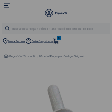
0
Nova Serrana
Entre/registre-se
/
Peças VW
/
Busca Simplificada
/
Peças por Código Original