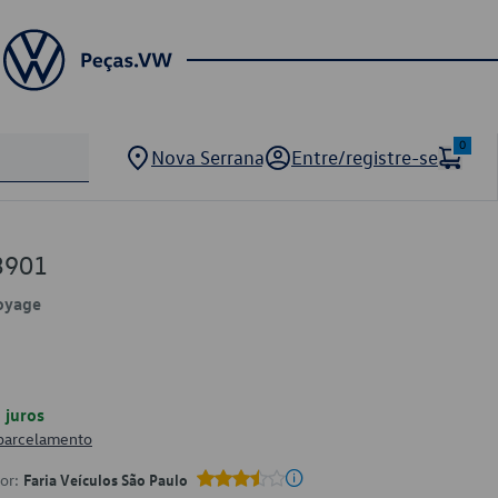
0
Nova Serrana
Entre/registre-se
3901
Voyage
juros
 parcelamento
por:
Faria Veículos São Paulo