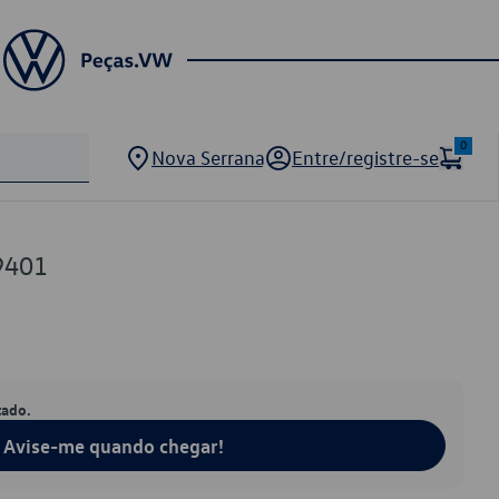
0
Nova Serrana
Entre/registre-se
9401
tado.
Avise-me quando chegar!